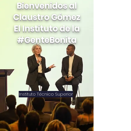
Bienvenidos al
Claustro Gómez
El Instituto de la
#GenteBonita
Instituto Técnico Superior