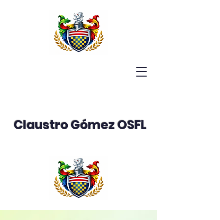
Claustro Gómez OSFL
Gente Bonita